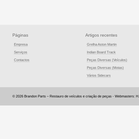
Páginas
Artigos recentes
Empresa
Grelha Aston Martin
Serviços
Indian Board Track
Contactos
Peças Diversas (Veículos)
Peças Diversas (Motas)
Vários Sidecars
© 2026 Brandon Parts – Restauro de veículos e criação de peças - Webmasters: H