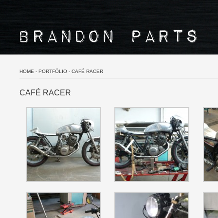
HOME
-
PORTFÓLIO
-
CAFÉ RACER
CAFÉ RACER