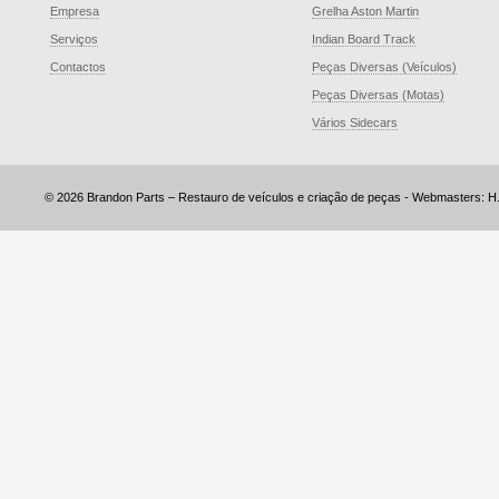
Empresa
Grelha Aston Martin
Serviços
Indian Board Track
Contactos
Peças Diversas (Veículos)
Peças Diversas (Motas)
Vários Sidecars
© 2026 Brandon Parts – Restauro de veículos e criação de peças - Webmasters: H