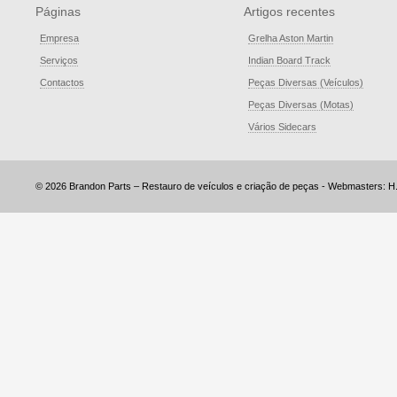
Páginas
Artigos recentes
Empresa
Grelha Aston Martin
Serviços
Indian Board Track
Contactos
Peças Diversas (Veículos)
Peças Diversas (Motas)
Vários Sidecars
© 2026 Brandon Parts – Restauro de veículos e criação de peças - Webmasters: H